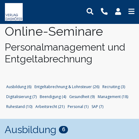
Online-Seminare
Online-Weiterbildung
Online-Seminare
Seminare
Fachbücher
Assistenz und Sekretariat
Newsletter
Mein Benutzerkonto
Präsenz-Weiterbildung
Online-Lehrgänge
Lehrgänge
Handbücher
Bauwesen und Architektur
Podcasts
Logout
Personalmanagement und
VideoCampus
Tagungen
Software
Betriebsrat und Arbeitnehmervertretung
FAQ
Produkte
Entgeltabrechnung
Inhouse
Wissensdatenbanken
Einkauf
Der Verlag
Themen
Formulare
Digitalisierung
Das Team
Immobilien und Grundbesitz
Kontaktformular
Dashöfer
Ausbildung (6)
Entgeltabrechnung & Lohnsteuer (26)
Recruiting (3)
Krankenhaus und Pflege
Unsere Profis
Digitalisierung (7)
Beendigung (4)
Gesundheit (9)
Management (18)
Management und Unternehmensführung
Presse
Ruhestand (10)
Arbeitsrecht (21)
Personal (1)
SAP (7)
Nachhaltigkeit
Karriere
Personalmanagement und Entgeltabrechnung
Ausbildung
Steuern, Finanzen und Controlling
6