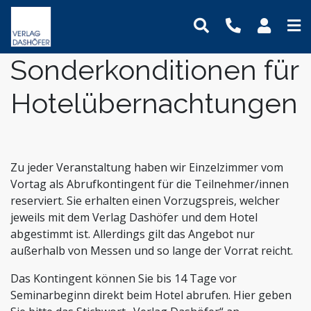
Sonderkonditionen für
Online-Weiterbildung
Online-Seminare
Seminare
Fachbücher
Assistenz und Sekretariat
Newsletter
Mein Benutzerkonto
Hotelübernachtungen
Präsenz-Weiterbildung
Online-Lehrgänge
Lehrgänge
Handbücher
Bauwesen und Architektur
Podcasts
Logout
VideoCampus
Tagungen
Software
Betriebsrat und Arbeitnehmervertretung
FAQ
Produkte
Inhouse
Wissensdatenbanken
Einkauf
Der Verlag
Themen
Formulare
Digitalisierung
Das Team
Zu jeder Veranstaltung haben wir Einzelzimmer vom
Immobilien und Grundbesitz
Kontaktformular
Vortag als Abrufkontingent für die Teilnehmer/innen
Dashöfer
reserviert. Sie erhalten einen Vorzugspreis, welcher
Krankenhaus und Pflege
Unsere Profis
jeweils mit dem Verlag Dashöfer und dem Hotel
Management und Unternehmensführung
Presse
abgestimmt ist. Allerdings gilt das Angebot nur
Nachhaltigkeit
Karriere
außerhalb von Messen und so lange der Vorrat reicht.
Personalmanagement und Entgeltabrechnung
Das Kontingent können Sie bis 14 Tage vor
Steuern, Finanzen und Controlling
Seminarbeginn direkt beim Hotel abrufen. Hier geben