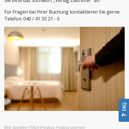
Sie bitte das Stichwort „Verlag Dashöfer“ an.
Stiftungen und Non-Profit Organisationen
Zoll und Außenhandel
Für Fragen bei Ihrer Buchung kontaktieren Sie gerne:
Telefon: 040 / 41 33 21 - 0
FAQ
Bild:
davidlee770924
(Pixabay,
Pixabay License
)