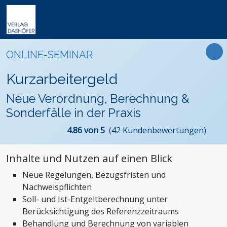
Online-Weiterbildung
Online-Seminare
Seminare
Fachbücher
Arbeitsrecht
Newsletter
ONLINE-SEMINAR
Online-Lehrgänge
Lehrgänge
Handbücher
Assistenz und Sekretariat
Podcasts
Präsenz-Weiterbildung
Kurzarbeitergeld
VideoCampus
Tagungen
Software
Bauwesen und Architektur
FAQ
Produkte
Neue Verordnung, Berechnung &
Inhouse
Wissensdatenbanken
Betriebsrat und Arbeitnehmervertretung
Der Verlag
Sonderfälle in der Praxis
Themen
Formulare
Einkauf
Das Team
4.86 von 5
(42 Kundenbewertungen)
Digitalisierung
Kontaktformular
Dashöfer
Immobilien und Grundbesitz
Unsere Profis
Inhalte und Nutzen auf einen Blick
Management und Unternehmensführung
Presse
Neue Regelungen, Bezugsfristen und
Nachhaltigkeit
Karriere
Nachweispflichten
Personalmanagement und Entgeltabrechnung
Soll- und Ist-Entgeltberechnung unter
Steuern, Finanzen und Controlling
Berücksichtigung des Referenzzeitraums
Behandlung und Berechnung von variablen
Stiftungen und Non-Profit Organisationen