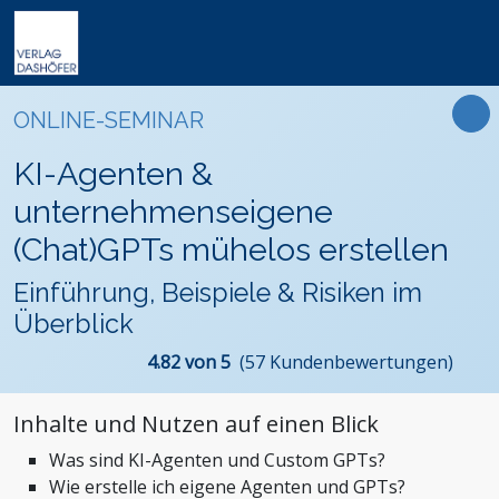
Online-Weiterbildung
Online-Seminare
Seminare
Fachbücher
Arbeitsrecht
Newsletter
ONLINE-SEMINAR
Online-Lehrgänge
Lehrgänge
Handbücher
Assistenz und Sekretariat
Podcasts
Präsenz-Weiterbildung
KI-Agenten &
VideoCampus
Tagungen
Software
Bauwesen und Architektur
FAQ
Produkte
unternehmenseigene
Inhouse
Wissensdatenbanken
Betriebsrat und Arbeitnehmervertretung
Der Verlag
(Chat)GPTs mühelos erstellen
Themen
Formulare
Einkauf
Das Team
Einführung, Beispiele & Risiken im
Digitalisierung
Kontaktformular
Dashöfer
Überblick
Immobilien und Grundbesitz
Unsere Profis
Management und Unternehmensführung
Presse
4.82 von 5
(57 Kundenbewertungen)
Nachhaltigkeit
Karriere
Inhalte und Nutzen auf einen Blick
Personalmanagement und Entgeltabrechnung
Was sind KI-Agenten und Custom GPTs?
Steuern, Finanzen und Controlling
Wie erstelle ich eigene Agenten und GPTs?
Stiftungen und Non-Profit Organisationen