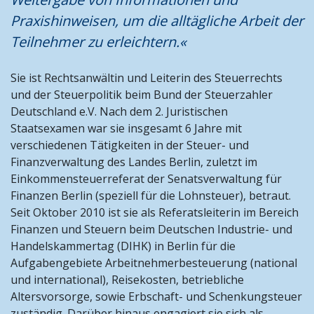
Stiftungen und Non-Profit Organisationen
Praxishinweisen, um die alltägliche Arbeit der
Zoll und Außenhandel
Teilnehmer zu erleichtern.«
Sie ist Rechtsanwältin und Leiterin des Steuerrechts
und der Steuerpolitik beim Bund der Steuerzahler
Deutschland e.V. Nach dem 2. Juristischen
Staatsexamen war sie insgesamt 6 Jahre mit
verschiedenen Tätigkeiten in der Steuer- und
Finanzverwaltung des Landes Berlin, zuletzt im
Einkommensteuerreferat der Senatsverwaltung für
Finanzen Berlin (speziell für die Lohnsteuer), betraut.
Seit Oktober 2010 ist sie als Referatsleiterin im Bereich
Finanzen und Steuern beim Deutschen Industrie- und
Handelskammertag (DIHK) in Berlin für die
Aufgabengebiete Arbeitnehmerbesteuerung (national
und international), Reisekosten, betriebliche
Altersvorsorge, sowie Erbschaft- und Schenkungsteuer
zuständig. Darüber hinaus engagiert sie sich als