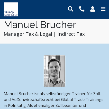
Manuel Brucher
Online-Weiterbildung
Online-Seminare
Seminare
Fachbücher
Assistenz und Sekretariat
Newsletter
Mein Benutzerkonto
Manager Tax & Legal | Indirect Tax
Präsenz-Weiterbildung
Online-Lehrgänge
Lehrgänge
Handbücher
Bauwesen und Architektur
Podcasts
Logout
VideoCampus
Tagungen
Software
Betriebsrat und Arbeitnehmervertretung
FAQ
Produkte
Inhouse
Wissensdatenbanken
Einkauf
Der Verlag
Themen
Formulare
Digitalisierung
Das Team
Immobilien und Grundbesitz
Kontaktformular
Dashöfer
Krankenhaus und Pflege
Unsere Profis
Management und Unternehmensführung
Presse
Nachhaltigkeit
Karriere
Manuel Brucher ist als selbständiger Trainer für Zoll-
Personalmanagement und Entgeltabrechnung
und Außenwirtschaftsrecht bei Global Trade Trainings
Steuern, Finanzen und Controlling
in Köln tätig. Als ehemaliger Zollbeamter und