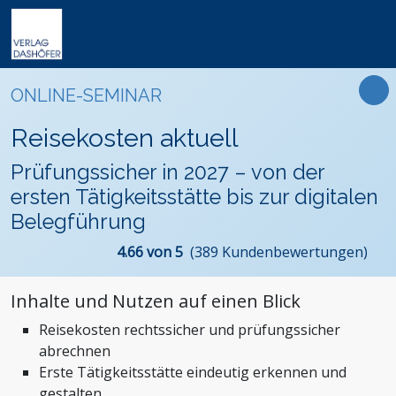
Online-Weiterbildung
Online-Seminare
Seminare
Fachbücher
Arbeitsrecht
Newsletter
ONLINE-SEMINAR
Online-Lehrgänge
Lehrgänge
Handbücher
Assistenz und Sekretariat
Podcasts
Präsenz-Weiterbildung
Reisekosten aktuell
VideoCampus
Tagungen
Software
Bauwesen und Architektur
FAQ
Produkte
Prüfungssicher in 2027 – von der
Inhouse
Wissensdatenbanken
Betriebsrat und Arbeitnehmervertretung
Der Verlag
ersten Tätigkeitsstätte bis zur digitalen
Themen
Formulare
Einkauf
Das Team
Belegführung
Digitalisierung
Kontaktformular
Dashöfer
4.66 von 5
(389 Kundenbewertungen)
Immobilien und Grundbesitz
Unsere Profis
Management und Unternehmensführung
Presse
Inhalte und Nutzen auf einen Blick
Nachhaltigkeit
Karriere
Reisekosten rechtssicher und prüfungssicher
Personalmanagement und Entgeltabrechnung
abrechnen
Steuern, Finanzen und Controlling
Erste Tätigkeitsstätte eindeutig erkennen und
gestalten
Stiftungen und Non-Profit Organisationen