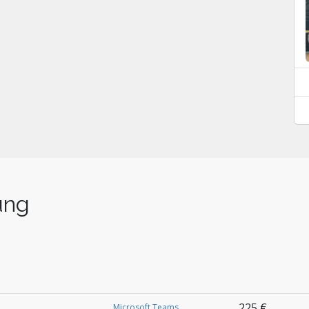
ung
225 €
Microsoft Teams