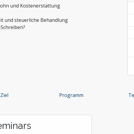
ntrolling
lohn und Kostenerstattung
it Organisationen
it und steuerliche Behandlung
-Schreiben?
Ziel
Programm
Te
eminars