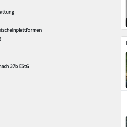
attung
utscheinplattformen
2
nach 37b EStG