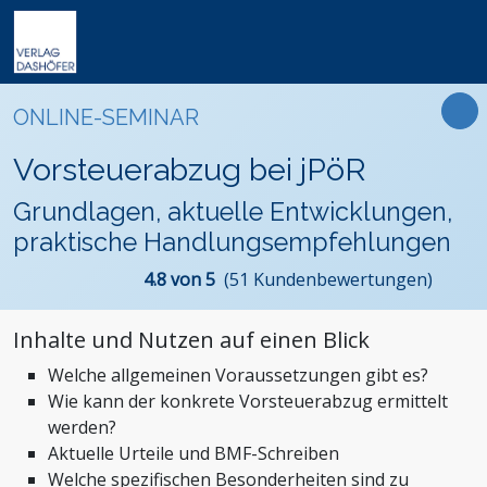
Online-Weiterbildung
Online-Seminare
Seminare
Fachbücher
Arbeitsrecht
Newsletter
ONLINE-SEMINAR
Online-Lehrgänge
Lehrgänge
Handbücher
Assistenz und Sekretariat
Podcasts
Präsenz-Weiterbildung
Vorsteuerabzug bei jPöR
VideoCampus
Tagungen
Software
Bauwesen und Architektur
FAQ
Produkte
Grundlagen, aktuelle Entwicklungen,
Inhouse
Wissensdatenbanken
Betriebsrat und Arbeitnehmervertretung
Der Verlag
praktische Handlungsempfehlungen
Themen
Formulare
Einkauf
Das Team
4.8 von 5
(51 Kundenbewertungen)
Digitalisierung
Kontaktformular
Dashöfer
Immobilien und Grundbesitz
Unsere Profis
Inhalte und Nutzen auf einen Blick
Management und Unternehmensführung
Presse
Welche allgemeinen Voraussetzungen gibt es?
Nachhaltigkeit
Karriere
Wie kann der konkrete Vorsteuerabzug ermittelt
Personalmanagement und Entgeltabrechnung
werden?
Steuern, Finanzen und Controlling
Aktuelle Urteile und BMF-Schreiben
Welche spezifischen Besonderheiten sind zu
Stiftungen und Non-Profit Organisationen