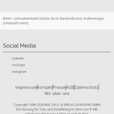
Bilder:
contrastwerkstatt
(
Adobe Stock Standardlizenz
)
/
krakenimages
(
Unsplash Lizenz
)
Social Media
LinkedIn
YouTube
Instagram
Impressum
Kontakt
Presse
AGB
Datenschutz
Wir über uns
Copyright 1996-2026 BNC S.R.O. & VERLAG DASHÖFER GMBH
Die Nutzung für Text- und DataMining im Sinne von § 44b
Urheberrechtsgesetz (UrhG) ist vorbehalten.