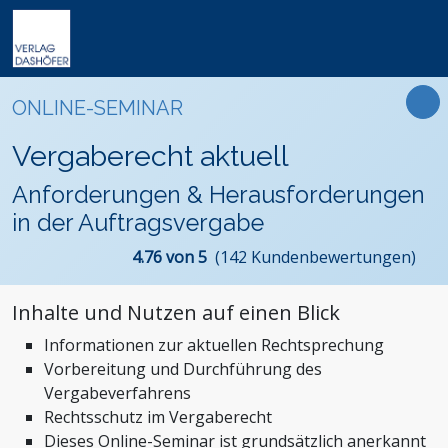
Online-Weiterbildung
Online-Seminare
Seminare
Fachbücher
Arbeitsrecht
Newsletter
ONLINE-SEMINAR
Online-Lehrgänge
Lehrgänge
Handbücher
Assistenz und Sekretariat
Podcasts
Präsenz-Weiterbildung
Vergaberecht aktuell
VideoCampus
Tagungen
Software
Bauwesen und Architektur
FAQ
Produkte
Anforderungen & Herausforderungen
Inhouse
Wissensdatenbanken
Betriebsrat und Arbeitnehmervertretung
Der Verlag
in der Auftragsvergabe
Themen
Formulare
Einkauf
Das Team
4.76 von 5
(142 Kundenbewertungen)
Digitalisierung
Kontaktformular
Dashöfer
Immobilien und Grundbesitz
Unsere Profis
Inhalte und Nutzen auf einen Blick
Management und Unternehmensführung
Presse
Informationen zur aktuellen Rechtsprechung
Nachhaltigkeit
Karriere
Vorbereitung und Durchführung des
Personalmanagement und Entgeltabrechnung
Vergabeverfahrens
Steuern, Finanzen und Controlling
Rechtsschutz im Vergaberecht
Dieses Online-Seminar ist grundsätzlich anerkannt
Stiftungen und Non-Profit Organisationen