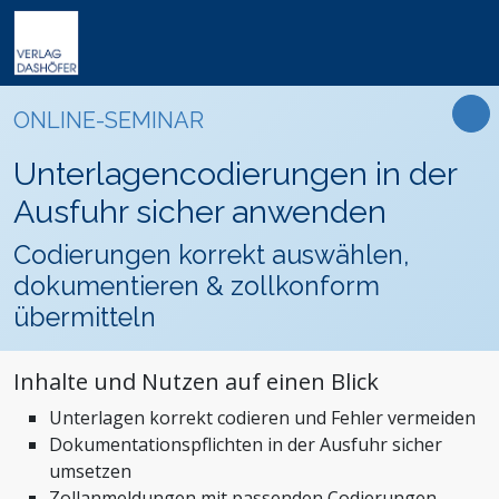
Online-Weiterbildung
Online-Seminare
Seminare
Fachbücher
Arbeitsrecht
Newsletter
ONLINE-SEMINAR
Online-Lehrgänge
Lehrgänge
Handbücher
Assistenz und Sekretariat
Podcasts
Präsenz-Weiterbildung
Unterlagencodierungen in der
VideoCampus
Tagungen
Software
Bauwesen und Architektur
FAQ
Produkte
Ausfuhr sicher anwenden
Inhouse
Wissensdatenbanken
Betriebsrat und Arbeitnehmervertretung
Der Verlag
Themen
Codierungen korrekt auswählen,
Formulare
Einkauf
Das Team
dokumentieren & zollkonform
Digitalisierung
Kontaktformular
Dashöfer
übermitteln
Immobilien und Grundbesitz
Unsere Profis
Management und Unternehmensführung
Presse
Inhalte und Nutzen auf einen Blick
Nachhaltigkeit
Karriere
Unterlagen korrekt codieren und Fehler vermeiden
Personalmanagement und Entgeltabrechnung
Dokumentationspflichten in der Ausfuhr sicher
Steuern, Finanzen und Controlling
umsetzen
Stiftungen und Non-Profit Organisationen
Zollanmeldungen mit passenden Codierungen