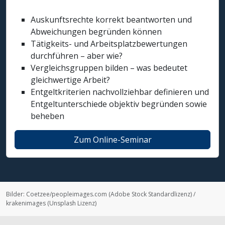
Auskunftsrechte korrekt beantworten und
Abweichungen begründen können
Tätigkeits- und Arbeitsplatzbewertungen
durchführen – aber wie?
Vergleichsgruppen bilden – was bedeutet
gleichwertige Arbeit?
Entgeltkriterien nachvollziehbar definieren und
Entgeltunterschiede objektiv begründen sowie
beheben
Zum Online-Seminar
Bilder:
Coetzee/peopleimages.com
(
Adobe Stock Standardlizenz
)
/
krakenimages
(
Unsplash Lizenz
)