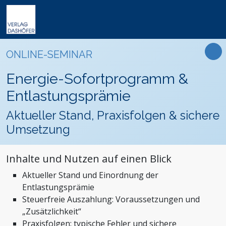
Online-Weiterbildung
Online-Seminare
Seminare
Fachbücher
Arbeitsrecht
Newsletter
ONLINE-SEMINAR
Online-Lehrgänge
Lehrgänge
Handbücher
Assistenz und Sekretariat
Podcasts
Präsenz-Weiterbildung
Energie-Sofortprogramm &
VideoCampus
Tagungen
Software
Bauwesen und Architektur
FAQ
Produkte
Entlastungsprämie
Inhouse
Wissensdatenbanken
Betriebsrat und Arbeitnehmervertretung
Der Verlag
Themen
Aktueller Stand, Praxisfolgen & sichere
Formulare
Einkauf
Das Team
Umsetzung
Digitalisierung
Kontaktformular
Dashöfer
Immobilien und Grundbesitz
Unsere Profis
Inhalte und Nutzen auf einen Blick
Management und Unternehmensführung
Presse
Aktueller Stand und Einordnung der
Nachhaltigkeit
Karriere
Entlastungsprämie
Personalmanagement und Entgeltabrechnung
Steuerfreie Auszahlung: Voraussetzungen und
Steuern, Finanzen und Controlling
„Zusätzlichkeit“
Praxisfolgen: typische Fehler und sichere
Stiftungen und Non-Profit Organisationen