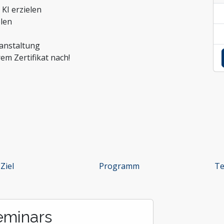
ntrolling
KI erzielen
it Organisationen
len
ranstaltung
em Zertifikat nach!
Ziel
Programm
Te
eminars