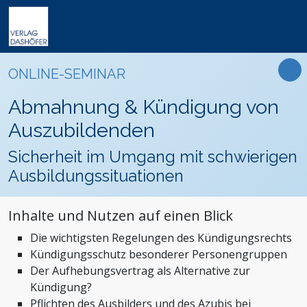
Online-Weiterbildung
Online-Seminare
Seminare
Fachbücher
Arbeitsrecht
Newsletter
ONLINE-SEMINAR
Online-Lehrgänge
Lehrgänge
Handbücher
Assistenz und Sekretariat
Podcasts
Präsenz-Weiterbildung
Abmahnung & Kündigung von
VideoCampus
Tagungen
Software
Bauwesen und Architektur
FAQ
Produkte
Auszubildenden
Inhouse
Wissensdatenbanken
Betriebsrat und Arbeitnehmervertretung
Der Verlag
Themen
Sicherheit im Umgang mit schwierigen
Formulare
Einkauf
Das Team
Ausbildungssituationen
Digitalisierung
Kontaktformular
Dashöfer
Immobilien und Grundbesitz
Unsere Profis
Inhalte und Nutzen auf einen Blick
Management und Unternehmensführung
Presse
Die wichtigsten Regelungen des Kündigungsrechts
Nachhaltigkeit
Karriere
Kündigungsschutz besonderer Personengruppen
Personalmanagement und Entgeltabrechnung
Der Aufhebungsvertrag als Alternative zur
Steuern, Finanzen und Controlling
Kündigung?
Pflichten des Ausbilders und des Azubis bei
Stiftungen und Non-Profit Organisationen