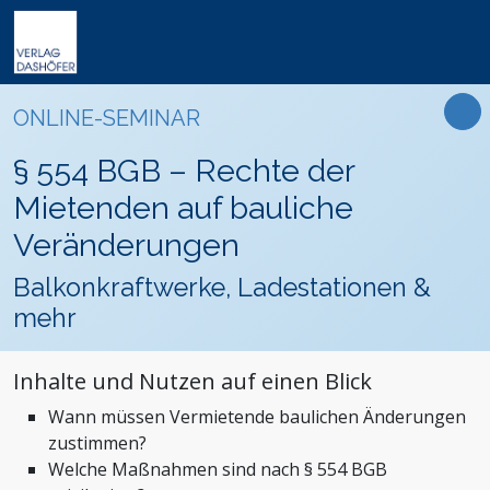
Online-Weiterbildung
Online-Seminare
Seminare
Fachbücher
Arbeitsrecht
Newsletter
ONLINE-SEMINAR
Online-Lehrgänge
Lehrgänge
Handbücher
Assistenz und Sekretariat
Podcasts
Präsenz-Weiterbildung
§ 554 BGB – Rechte der
VideoCampus
Tagungen
Software
Bauwesen und Architektur
FAQ
Produkte
Mietenden auf bauliche
Inhouse
Wissensdatenbanken
Betriebsrat und Arbeitnehmervertretung
Der Verlag
Veränderungen
Themen
Formulare
Einkauf
Das Team
Balkonkraftwerke, Ladestationen &
Digitalisierung
Kontaktformular
Dashöfer
mehr
Immobilien und Grundbesitz
Unsere Profis
Management und Unternehmensführung
Presse
Inhalte und Nutzen auf einen Blick
Nachhaltigkeit
Karriere
Wann müssen Vermietende baulichen Änderungen
Personalmanagement und Entgeltabrechnung
zustimmen?
Steuern, Finanzen und Controlling
Welche Maßnahmen sind nach § 554 BGB
Stiftungen und Non-Profit Organisationen