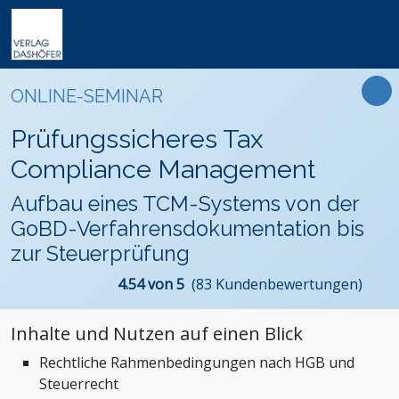
Online-Weiterbildung
Online-Seminare
Seminare
Fachbücher
Arbeitsrecht
Newsletter
ONLINE-SEMINAR
Online-Lehrgänge
Lehrgänge
Handbücher
Assistenz und Sekretariat
Podcasts
Präsenz-Weiterbildung
Prüfungssicheres Tax
VideoCampus
Tagungen
Software
Bauwesen und Architektur
FAQ
Produkte
Compliance Management
Inhouse
Wissensdatenbanken
Betriebsrat und Arbeitnehmervertretung
Der Verlag
Themen
Aufbau eines TCM-Systems von der
Formulare
Einkauf
Das Team
GoBD-Verfahrensdokumentation bis
Digitalisierung
Kontaktformular
Dashöfer
zur Steuerprüfung
Immobilien und Grundbesitz
Unsere Profis
4.54 von 5
(83 Kundenbewertungen)
Management und Unternehmensführung
Presse
Nachhaltigkeit
Karriere
Inhalte und Nutzen auf einen Blick
Personalmanagement und Entgeltabrechnung
Rechtliche Rahmenbedingungen nach HGB und
Steuern, Finanzen und Controlling
Steuerrecht
Stiftungen und Non-Profit Organisationen